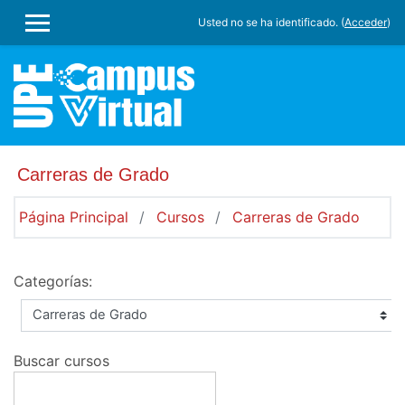
Saltar a contenido principal
Usted no se ha identificado. (
Acceder
)
PANEL LATERAL
Carreras de Grado
Página Principal
Cursos
Carreras de Grado
Categorías:
Buscar cursos